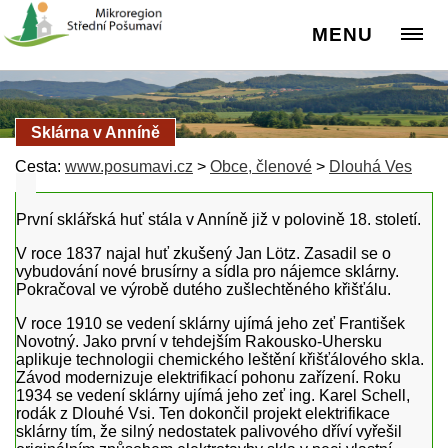
MENU
Sklárna v Anníně
Cesta:
www.posumavi.cz
>
Obce, členové
>
Dlouhá Ves
První sklářská huť stála v Anníně již v polovině 18. století.
V roce 1837 najal huť zkušený Jan Lötz. Zasadil se o
vybudování nové brusírny a sídla pro nájemce sklárny.
Pokračoval ve výrobě dutého zušlechtěného křišťálu.
V roce 1910 se vedení sklárny ujímá jeho zeť František
Novotný. Jako první v tehdejším Rakousko-Uhersku
aplikuje technologii chemického leštění křišťálového skla.
Závod modernizuje elektrifikací pohonu zařízení. Roku
1934 se vedení sklárny ujímá jeho zeť ing. Karel Schell,
rodák z Dlouhé Vsi. Ten dokončil projekt elektrifikace
sklárny tím, že silný nedostatek palivového dříví vyřešil