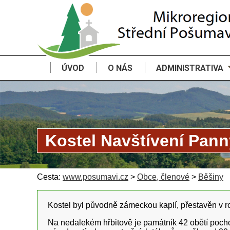
ÚVOD
O NÁS
ADMINISTRATIVA
Kostel Navštívení Pann
Cesta:
www.posumavi.cz
>
Obce, členové
>
Běšiny
Kostel byl původně zámeckou kaplí, přestavěn v r
Na nedalekém hřbitově je památník 42 obětí pochod