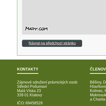
Návrat na předchozí stránku
KONTAKTY
ČLENOV
Zájmové sdružení právnických osob
Běšiny, D
Střední Pošumaví
Hlavňovic
Malá Víska 23
Kolinec, 
339 01 Klatovy
Mokrosuky
a Charita
IČO: 69458529