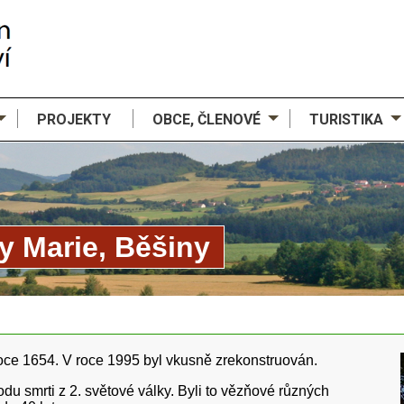
PROJEKTY
OBCE, ČLENOVÉ
TURISTIKA
y Marie, Běšiny
oce 1654. V roce 1995 byl vkusně zrekonstruován.
u smrti z 2. světové války. Byli to vězňové různých