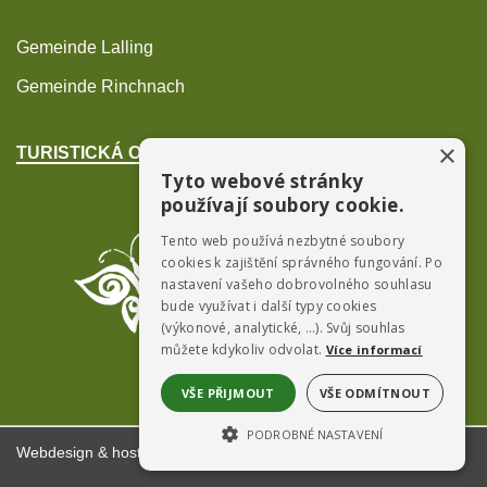
Gemeinde Lalling
Gemeinde Rinchnach
×
TURISTICKÁ OBLAST POŠUMAVÍ
Tyto webové stránky
používají soubory cookie.
Tento web používá nezbytné soubory
cookies k zajištění správného fungování. Po
nastavení vašeho dobrovolného souhlasu
bude využívat i další typy cookies
(výkonové, analytické, …). Svůj souhlas
můžete kdykoliv odvolat.
Více informací
VŠE PŘIJMOUT
VŠE ODMÍTNOUT
PODROBNÉ NASTAVENÍ
Webdesign & hosting:
ŠumavaNet.CZ
NEZBYTNĚ NUTNÉ SOUBORY