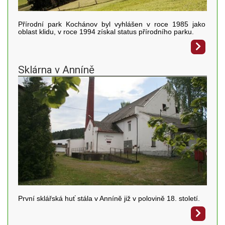
Přírodní park Kochánov byl vyhlášen v roce 1985 jako
oblast klidu, v roce 1994 získal status přírodního parku.
Sklárna v Anníně
První sklářská huť stála v Anníně již v polovině 18. století.