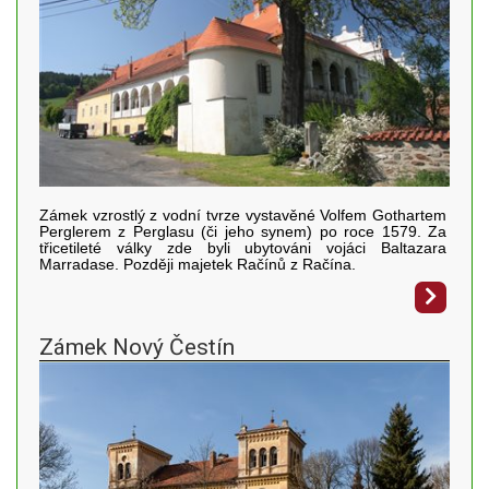
Zámek vzrostlý z vodní tvrze vystavěné Volfem Gothartem
Perglerem z Perglasu (či jeho synem) po roce 1579. Za
třicetileté války zde byli ubytováni vojáci Baltazara
Marradase. Později majetek Račínů z Račína.
Zámek Nový Čestín