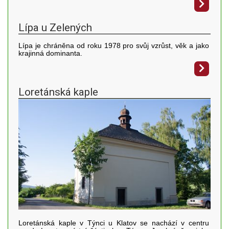
Lípa u Zelených
Lípa je chráněna od roku 1978 pro svůj vzrůst, věk a jako
krajinná dominanta.
Loretánská kaple
Loretánská kaple v Týnci u Klatov se nachází v centru