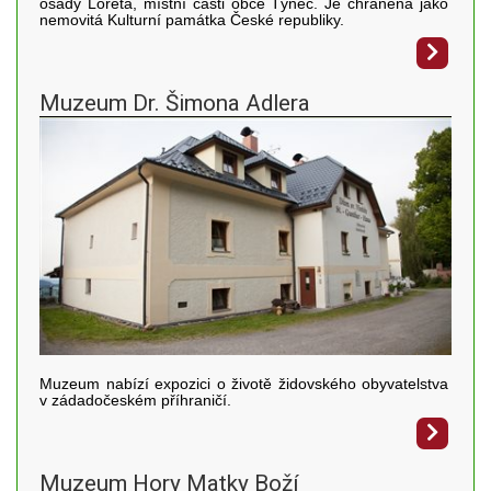
osady Loreta, místní části obce Týnec. Je chráněna jako
nemovitá Kulturní památka České republiky.
Muzeum Dr. Šimona Adlera
Muzeum nabízí expozici o životě židovského obyvatelstva
v zádadočeském příhraničí.
Muzeum Hory Matky Boží