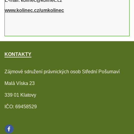
E-mail: kolinec@kolinec.cz
www.kolinec.cz/umkolinec
KONTAKTY
Zájmové sdružení právnických osob Střední Pošumaví
Malá Víska 23
339 01 Klatovy
IČO: 69458529