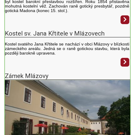
byl kostel barokní přestavbou rozšířen. Roku 1854 přistavěna
mohutná kostelní věž. Zachován raně gotický presbytář, pozdně
gotická Madona (konec 15. stol.).
Kostel sv. Jana Křtitele v Mlázovech
Kostel svatého Jana Křtitele se nachází v obci Mlázovy v blízkosti
zámeckého areálu. Jedná se o raně gotickou stavbu, která byla
později barokně upravena.
Zámek Mlázovy