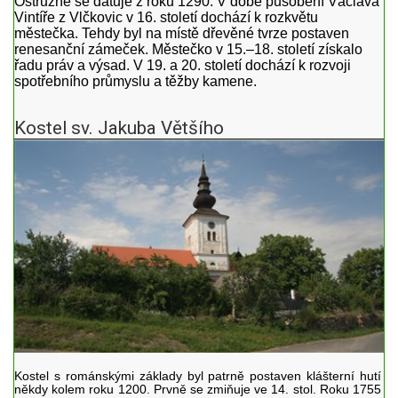
Ostružné se datuje z roku 1290. V době působení Václava
Vintíře z Vlčkovic v 16. století dochází k rozkvětu
městečka. Tehdy byl na místě dřevěné tvrze postaven
renesanční zámeček. Městečko v 15.–18. století získalo
řadu práv a výsad. V 19. a 20. století dochází k rozvoji
spotřebního průmyslu a těžby kamene.
Kostel sv. Jakuba Většího
Kostel s románskými základy byl patrně postaven klášterní hutí
někdy kolem roku 1200. Prvně se zmiňuje ve 14. stol. Roku 1755