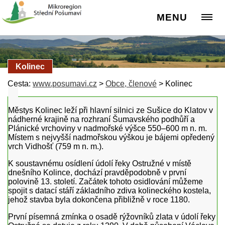
MENU
Kolinec
Cesta:
www.posumavi.cz
>
Obce, členové
>
Kolinec
Městys Kolinec leží při hlavní silnici ze Sušice do Klatov v
nádherné krajině na rozhraní Šumavského podhůří a
Plánické vrchoviny v nadmořské výšce 550–600 m n. m.
Místem s nejvyšší nadmořskou výškou je bájemi opředený
vrch Vidhošť (759 m n. m.).
K soustavnému osídlení údolí řeky Ostružné v místě
dnešního Kolince, dochází pravděpodobně v první
polovině 13. století. Začátek tohoto osidlování můžeme
spojit s datací stáří základního zdiva kolineckého kostela,
jehož stavba byla dokončena přibližně v roce 1180.
První písemná zmínka o osadě rýžovníků zlata v údolí řeky