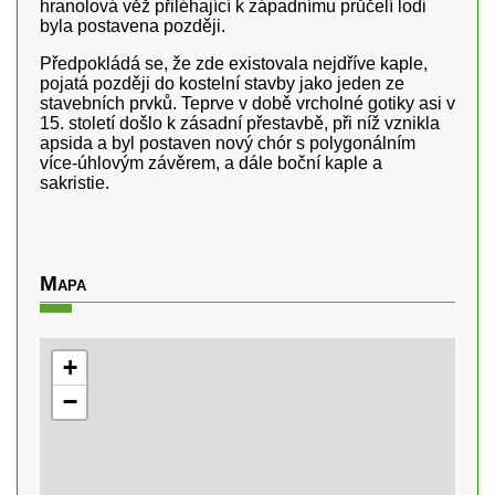
hranolová věž přiléhající k západnímu průčelí lodi
byla postavena později.
Předpokládá se, že zde existovala nejdříve kaple,
pojatá později do kostelní stavby jako jeden ze
stavebních prvků. Teprve v době vrcholné gotiky asi v
15. století došlo k zásadní přestavbě, při níž vznikla
apsida a byl postaven nový chór s polygonálním
více-úhlovým závěrem, a dále boční kaple a
sakristie.
Mapa