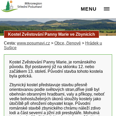
MENU
Kostel Zvěstování Panny Marie ve Zbynicích
Cesta:
www.posumavi.cz
>
Obce, členové
>
Hrádek u
Sušice
Kostel Zvěstování Panny Marie, je románského
původu. Byl postavený již na sklonku 12. nebo
začátkem 13. století. Původní stavba tohoto kostela
byla gotická.
Zbynický kostel představuje stavbu přesně
orientovanou podle světových stran,dříve jistě byl
obehnán obrannými hradbami, valy a příkopy, neboť
vedle bohoslužebných úkonů sloužily kostely jako
útočiště při ohrožení obyvatel kraje. Původní
románské stavbě zbynického chrámu náleží zdivo
lodi a část severní a jižní zdi presbytáře. Mohutná