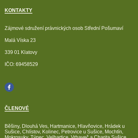
KONTAKTY
Zájmové sdružení právnických osob Střední Pošumaví
Malá Víska 23
339 01 Klatovy
IČO: 69458529
ČLENOVÉ
Běšiny, Dlouhá Ves, Hartmanice, Hlavňovice, Hrádek u
Sušice, Chlístov, Kolinec, Petrovice u Sušice, Mochtín,
Mokrosuky, Týnec, Velhartice, Vrhaveč a Charita Sušice