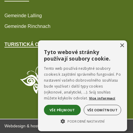
Gemeinde Lalling
Gemeinde Rinchnach
×
TURISTICKÁ OBLAST POŠUMAVÍ
Tyto webové stránky
používají soubory cookie.
Tento web používá nezbytné soubory
cookies k zajištění správného fungování. Po
nastavení vašeho dobrovolného souhlasu
bude využívat i další typy cookies
(výkonové, analytické, …). Svůj souhlas
můžete kdykoliv odvolat.
Více informací
VŠE PŘIJMOUT
VŠE ODMÍTNOUT
PODROBNÉ NASTAVENÍ
Webdesign & hosting:
ŠumavaNet.CZ
NEZBYTNĚ NUTNÉ SOUBORY