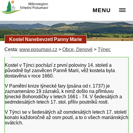
MENU
Kostel Nanebevzetí Panny Marie
Cesta:
www.posumavi.cz
>
Obce, členové
>
Týnec
Kostel v Týnci pochází z první poloviny 14. století a
původně byl zasvěcen Panně Marii, věž kostela byla
dostavěna v roce 1660.
V Pamětní knize týnecké fary (psána od r. 1737) je
zaznamenáno 19 zázraků, k nimž došlo na přímluvu
týnecké Bohorodičky v letech 1661 - 74. V šedesátých a
sedmdesátých letech 17. stol. příliv poutníků rostl.
V Týnci se v šedesátých až osmdesátých letech 17. století
konalo každoročně až osm poutí, a to o všech mariánských
svátcích.